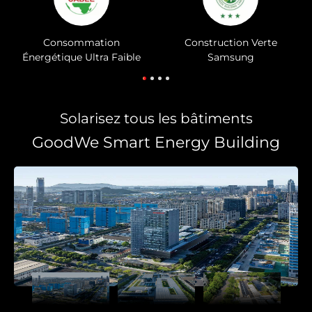
Construction Verte
LEED Or
Choisir la langue
e
Samsung
Global
AMER
Europe
English
Português
Deutsch
(Global)
Solarisez tous les bâtiments
Español
Français
(Latam)
GoodWe Smart Energy Building
APAC
AU&NZ
日本語
中文