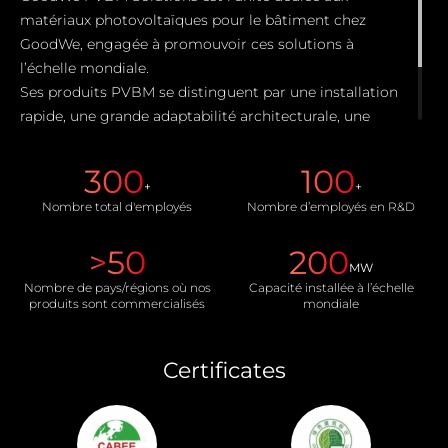
matériaux photovoltaïques pour le bâtiment chez
GoodWe, engagée à promouvoir ces solutions à
l’échelle mondiale.
Ses produits PVBM se distinguent par une installation
rapide, une grande adaptabilité architecturale, une
sécurité électrique active dans tous les scénarios, ainsi
qu’une durabilité alignée sur celle des bâtiments,
300
100
surpassant ainsi les matériaux photovoltaïques
+
+
Nombre total d'employés
Nombre d’employés en R&D
traditionnels.
>
50
200
MW
Nombre de pays/régions où nos
Capacité installée à l’échelle
produits sont commercialisés
mondiale
Certificates